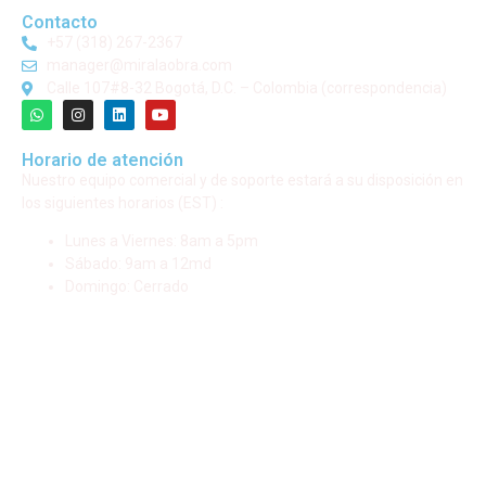
Contacto
+57 (318) 267-2367
manager@miralaobra.com
Calle 107#8-32 Bogotá, D.C. – Colombia (correspondencia)
Horario de atención
Nuestro equipo comercial y de soporte estará a su disposición en
los siguientes horarios (EST) :
Lunes a Viernes: 8am a 5pm
Sábado: 9am a 12md
Domingo: Cerrado